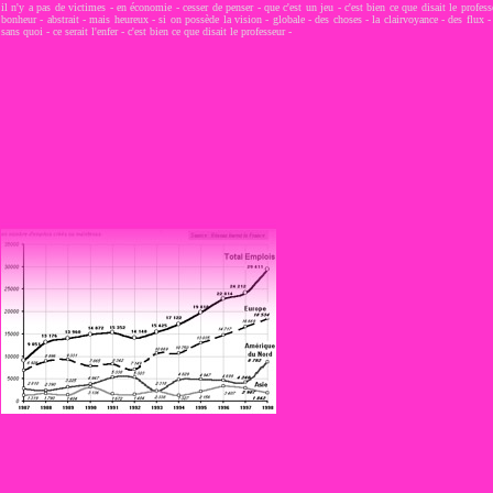
il n'y a pas de victimes - en économie - cesser de penser - que c'est un jeu - c'est bien ce que disait le profes
bonheur - abstrait - mais heureux - si on possède la vision - globale - des choses - la clairvoyance - des flux -
sans quoi - ce serait l'enfer - c'est bien ce que disait le professeur -